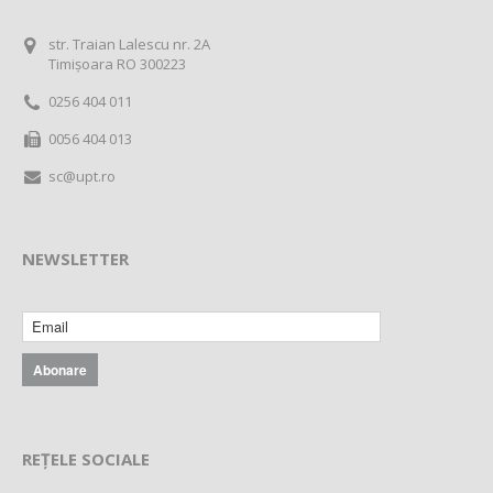
str. Traian Lalescu nr. 2A
Timișoara RO 300223
0256 404 011
0056 404 013
sc@upt.ro
NEWSLETTER
REȚELE SOCIALE