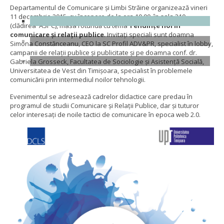
Departamentul de Comunicare și Limbi Străine organizează vineri
11 decembrie 2015, cu începere de la ora 10,00, în sala 210
(clădirea ASPC), masa rotundă cu tema
Tendințe noi în
comunicare și relații publice
. Invitați speciali sunt doamna
Simona Constănceanu, CEO la SC Profil ADV&PR, specialist în lobby,
campanii de relații publice și publicitate și pe doamna conf. dr.
Gabriela Grosseck, Facultatea de Sociologie și Asistență Socială,
Universitatea de Vest din Timișoara, specialist în problemele
comunicării prin intermediul noilor tehnologii.
Evenimentul se adresează cadrelor didactice care predau în
programul de studii Comunicare și Relații Publice, dar și tuturor
celor interesați de noile tactici de comunicare în epoca web 2.0.