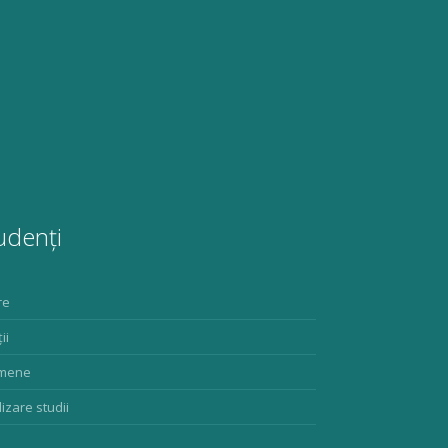
udenți
re
ii
mene
lizare studii