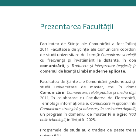
Prezentarea Facultății
Facultatea de Științe ale Comunicării a fost înfii
2011. Facultatea de Ştiinţe ale Comunicării coordo
de studii universitare de licenţă:
Comunicare şi relaţii
cu frecvență şi învățământ la distanţă, în d
comunicării
, şi
Traducere şi interpretare
(engleză; 
domeniul de licenţă
Limbi moderne aplicate
.
Facultatea de Ştiinţe ale Comunicării gestionează 
studii universitare de master, trei în do
Comunicării:
Comunicare, relaţii publice şi media digi
2011, în colaborare cu Facultatea de Electronică,
Tehnologii informaționale,
Comunicare în afaceri
, înf
Comunicare strategică și advocacy în societatea digitală
un program în domeniul de master
Filologie:
Trad
noile tehnologii
, înființat în 2025.
Programele de studii au o tradiție de peste treize
universității.