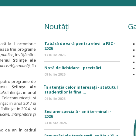
Noutăți
Ga
Tabără de vară pentru elevi la FSC -
nțată la 1 octombrie
2026
nează trei programe
 publice
, învăţământ
17 Iulie 2026
omeniul
Ştiinţe ale
franceză/germană)
, în
Notă de lichidare - precizări
08 Iulie 2026
și patru programe de
meniul
Științe ale
În atenția celor interesați - statutul
studenților la final...
tală
, înfiinţat în anul
 Telecomunicaţii și
01 Iulie 2026
iințat în anul 2017 și
,
înființat în 2024,
și
Sesiune specială - anii terminali -
ucere, interpretare și
2026
23 Iunie 2026
ci de ani în cadrul
Provocări ale traducerii, ediția a XI-a