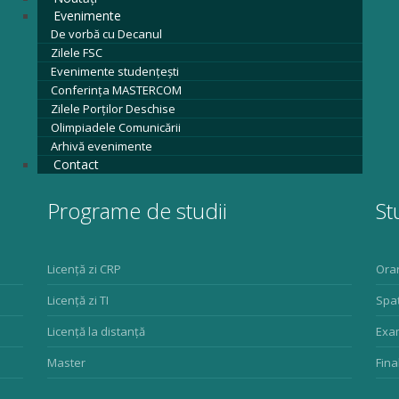
Evenimente
De vorbă cu Decanul
Zilele FSC
Evenimente studențești
Conferința MASTERCOM
Zilele Porților Deschise
Olimpiadele Comunicării
Arhivă evenimente
Contact
Programe de studii
St
Licență zi CRP
Ora
Licenţă zi TI
Spaț
Licenţă la distanţă
Exa
Master
Fina