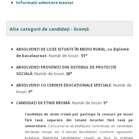
Informații admitere master
Alte categorii de candidați - licență
ABSOLVENȚI DE LICEE SITUATE ÎN MEDIU RURAL, cu diplomă
Număr de locuri:
51*
de bacalaureat:
ABSOLVENȚI PROVENIȚI DIN SISTEMUL DE PROTECȚIE
Număr de locuri:
20*
SOCIALĂ:
Număr de
ABSOLVENȚI CU CERINȚE EDUCAȚIONALE SPECIALE:
locuri:
5*
Număr de locuri:
5*
CANDIDAȚI DE ETNIE RROMĂ:
Candidaţii de etnie rromă pot participa la concurs pe locuri
fără taxă, separate din totalul locurilor fără taxă pe
universitate.
Concursul se va desfăşura centralizat, iar candidaţii
declaraţi reuşiţi vor fi alocaţi facultăţilor conform opţiunilor
acestora. Stabilirea candidaţilor reuşiţi se face în ordinea