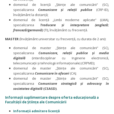
domeniul de licenţă „Ştiinţe ale comunicării” (SC),
specializarea
Comunicare şi relaţii publice
(CRP-ID),
învățământ la distanţă;
domeniul de licenţă „Limbi moderne aplicate” (LMA),
specializarea
Traducere şi interpretare (engleză;
franceză/germană)
(TI), învățământ cu frecvență.
MASTER
(învăţământ universitar cu frecvență, cu durata de 2 ani):
domeniul de master „Ştiinţe ale comunicării” (SC),
specializarea
Comunicare, relaţii publice şi media
digitală
(interdisciplinar cu Inginerie electronică,
telecomunicaţii și tehnologii informaționale) (CRPMD);
domeniul de master „Ştiinţe ale comunicării” (SC),
specializarea
Comunicare în afaceri
(CA);
domeniul de master „Ştiinţe ale comunicării” (SC),
specializarea
Comunicare
strategică și advocacy în
societatea digitală
(CSASD)
.
Informații suplimentare despre oferta educațională a
Facultății de Științe ale Comunicării
Informații admitere licență