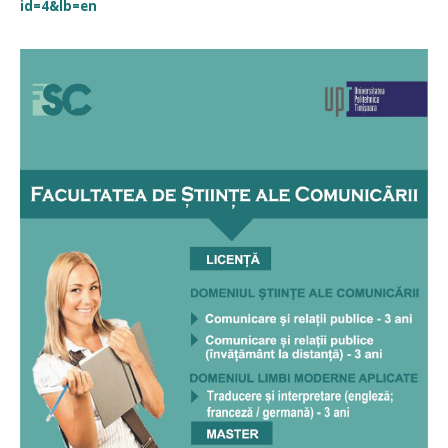
id=4&lb=en