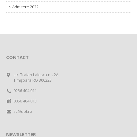
Admitere 2022
CONTACT
str. Traian Lalescu nr. 2A
Timișoara RO 300223
0256 404 011
0056 404 013
sc@upt.ro
NEWSLETTER