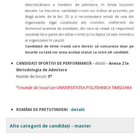
descrescătoare a mediilor de admitere, în limita locurilor
alocate. La înscriere, candidaţii rromi vor trebui să prezinte, pe
lângă actele de la Art. 25 şi o recomandare emisă de una din
organizaţiile legal constituite ale rromilor, indiferent de
domeniul acesteia de activitate, din care să reiasă că respectivul
candidat face parte din etnia rromă (şi nu faptul că este membru
al organizaţiei în cauză).
Candidaţii de etnie rromă care doresc să concureze doar pe
locurile cu taxă vor avea acelaşi statut ca orice alt candidat.
CANDIDAȚI SPORTIVI DE PERFORMANȚĂ -
detalii
- Anexa 2 la
Metodologia de Admitere
Număr de locuri:
​5*
*) număr de locuri pe UNIVERSITATEA POLITEHNICA TIMIȘOARA
-
detalii
ROMÂNI DE PRETUTINDENI
Alte categorii de candidați - master