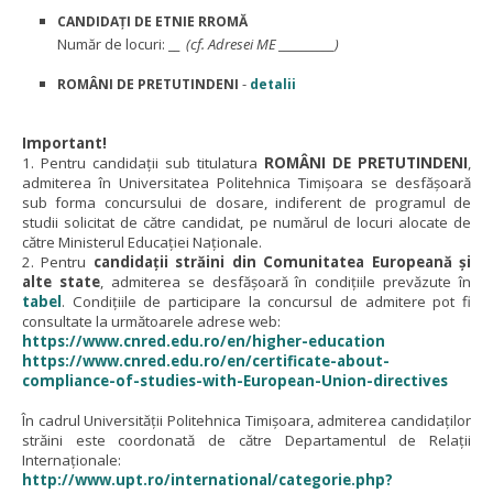
CANDIDAȚI DE ETNIE RROMĂ
Număr de locuri:
__
(cf. Adresei ME __________)
-
ROMÂNI DE PRETUTINDENI
detalii
Important!
1. Pentru candidații sub titulatura
ROMÂNI DE PRETUTINDENI
,
admiterea în Universitatea Politehnica Timișoara se desfășoară
sub forma concursului de dosare, indiferent de programul de
studii solicitat de către candidat, pe numărul de locuri alocate de
către Ministerul Educației Naționale.
2. Pentru
candidații străini din Comunitatea Europeană și
alte state
, admiterea se desfășoară în condițiile prevăzute în
tabel
. Condițiile de participare la concursul de admitere pot fi
consultate la următoarele adrese web:
https://www.cnred.edu.ro/en/higher-education
https://www.cnred.edu.ro/en/certificate-about-
compliance-of-studies-with-European-Union-directives
În cadrul Universității Politehnica Timișoara, admiterea candidaților
străini este coordonată de către Departamentul de Relații
Internaționale:
http://www.upt.ro/international/categorie.php?