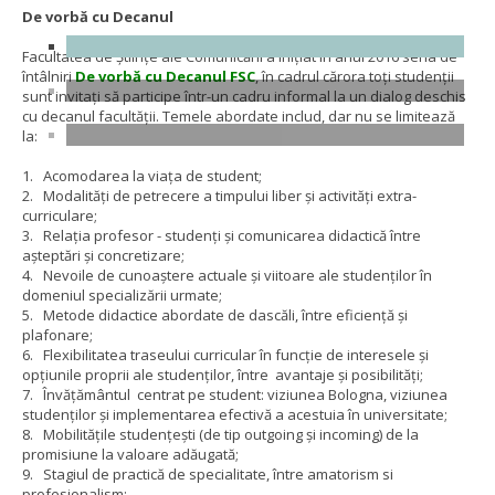
De vorbă cu Decanul
Facultatea de Științe ale Comunicării a inițiat în anul 2016 seria de
întâlniri
De vorbă cu Decanul FSC
, în cadrul cărora toți studenții
sunt invitați să participe într-un cadru informal la un dialog deschis
cu decanul facultății. Temele abordate includ, dar nu se limitează
la:
1. Acomodarea la viața de student;
2. Modalități de petrecere a timpului liber și activități extra-
curriculare;
3. Relația profesor - studenți și comunicarea didactică între
așteptări și concretizare;
4. Nevoile de cunoaștere actuale și viitoare ale studenților în
domeniul specializării urmate;
5. Metode didactice abordate de dascăli, între eficiență și
plafonare;
6. Flexibilitatea traseului curricular în funcție de interesele și
opțiunile proprii ale studenților, între avantaje și posibilități;
7. Învățământul centrat pe student: viziunea Bologna, viziunea
studenților și implementarea efectivă a acestuia în universitate;
8. Mobilitățile studențești (de tip outgoing și incoming) de la
promisiune la valoare adăugată;
9. Stagiul de practică de specialitate, între amatorism si
profesionalism;