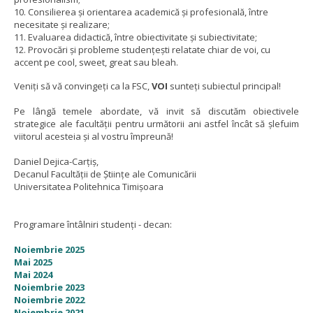
10. Consilierea și orientarea academică și profesională, între
necesitate și realizare;
11. Evaluarea didactică, între obiectivitate și subiectivitate;
12. Provocări și probleme studențești relatate chiar de voi, cu
accent pe cool, sweet, great sau bleah.
Veniți să vă convingeți ca la FSC,
VOI
sunteți subiectul principal!
Pe lângă temele abordate, vă invit să discutăm obiectivele
strategice ale facultății pentru următorii ani astfel încât să șlefuim
viitorul acesteia și al vostru împreună!
Daniel Dejica-Carțiș,
Decanul Facultății de Științe ale Comunicării
Universitatea Politehnica Timișoara
Programare întâlniri studenți - decan:
Noiembrie 2025
Mai 2025
Mai 2024
Noiembrie 2023
Noiembrie 2022
Noiembrie 2021