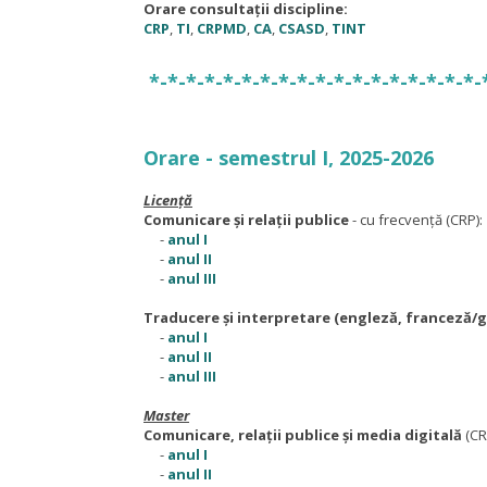
Orare consultații discipline:
CRP
,
TI
,
CRPMD
,
CA
,
CSASD
,
TINT
*-*-*-*-*-*-*-*-*-*-*-*-*-*-*-*-*-*-
Orare - semestrul I, 2025-2026
Licență
Comunicare și relații publice
- cu frecvență (CRP):
-
anul I
-
anul II
-
anul III
Traducere și interpretare (engleză, franceză/
-
anul I
-
anul II
-
anul III
Master
Comunicare, relații publice și media digitală
(CR
-
anul I
-
anul II