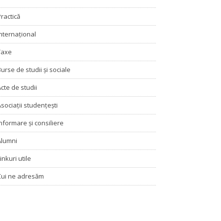
Practică
Internațional
Taxe
Burse de studii și sociale
Acte de studii
Asociaţii studenţeşti
Informare şi consiliere
Alumni
inkuri utile
Cui ne adresăm