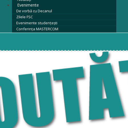
Evenimente
De vorbă cu Decanul
Zilele FSC
Evenimente studențești
Conferința MASTERCOM
Zilele Porților Deschise
Olimpiadele Comunicării
Arhivă evenimente
Contact