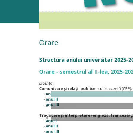
Orare
Structura anului universitar 2025-2
Orare - semestrul al II-lea, 2025-20
Licență
Comunicare și relații publice
- cu frecvență (CRP):
-
anul I
-
anul II
-
anul III
Traducere și interpretare (engleză, franceză/
-
anul I
-
anul II
-
anul III