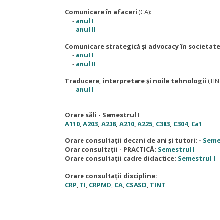
Comunicare în afaceri
(CA):
-
anul I
-
anul II
Comunicare strategică și advocacy în societate
-
anul I
-
anul II
Traducere, interpretare și noile tehnologii
(TIN
-
anul I
Orare săli - Semestrul I
A110
,
A203
,
A208
,
A210
,
A225
,
C303
,
C304
,
Ca1
Orare consultații decani de ani și tutori: -
Semes
Orar consultații - PRACTICĂ:
Semestrul I
Orare consultații cadre didactice:
Semestrul I
Orare consultații discipline:
CRP
,
TI
,
CRPMD
,
CA
,
CSASD
,
TINT