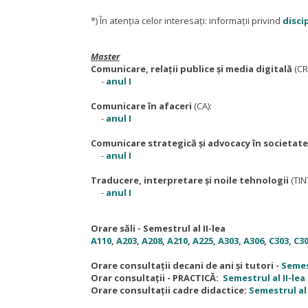
*) În atenția celor interesați: informații privind
disci
Master
Comunicare, relații publice și media digitală
(CR
-
anul I
Comunicare în afaceri
(CA):
-
anul I
Comunicare strategică și advocacy în societate
-
anul I
Traducere, interpretare și noile tehnologii
(TIN
-
anul I
Orare săli - Semestrul al II-lea
A110
,
A203
,
A208
,
A210
,
A225
,
A303
,
A306
,
C303
,
C3
Orare consultații decani de ani și tutori -
Semest
Orar consultații - PRACTICĂ:
Semestrul al II-lea
Orare consultații cadre didactice:
Semestrul al 