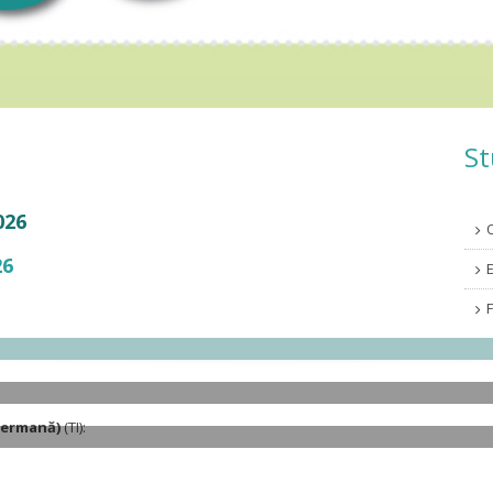
St
026
26
germană)
(TI):