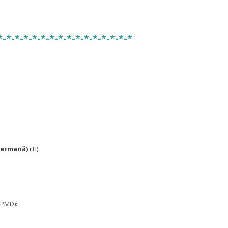
*-*-*-*-*-*-*-*-*-*-*-*-*-*-*-*
germană)
(TI):
PMD):