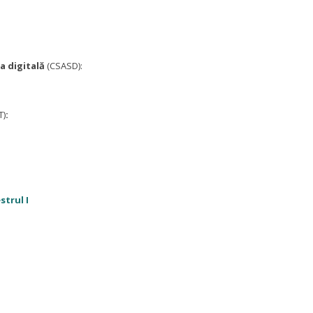
a digitală
(CSASD):
T)
:
trul I