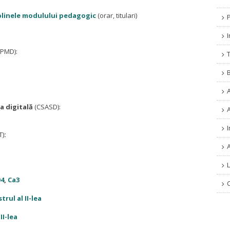
plinele modulului pedagogic
(orar, titulari)
PMD):
a digitală
(CSASD):
T)
:
L
04
,
Ca3
rul al II-lea
II-lea