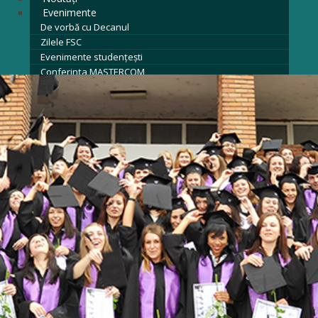
Evenimente
De vorbă cu Decanul
Zilele FSC
Evenimente studențești
Conferința MASTERCOM
Zilele Porților Deschise
Olimpiadele Comunicării
Arhivă evenimente
Contact