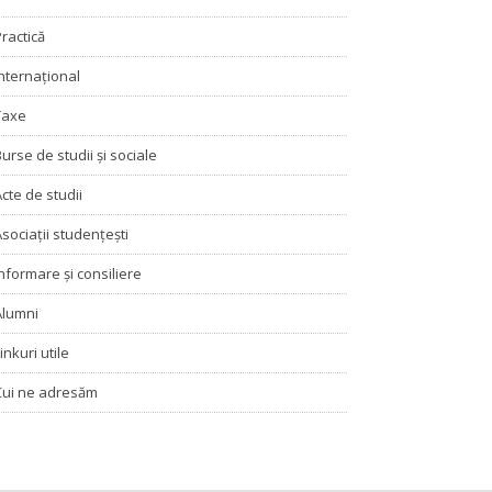
Practică
Internațional
Taxe
Burse de studii și sociale
Acte de studii
Asociaţii studenţeşti
Informare şi consiliere
Alumni
inkuri utile
Cui ne adresăm