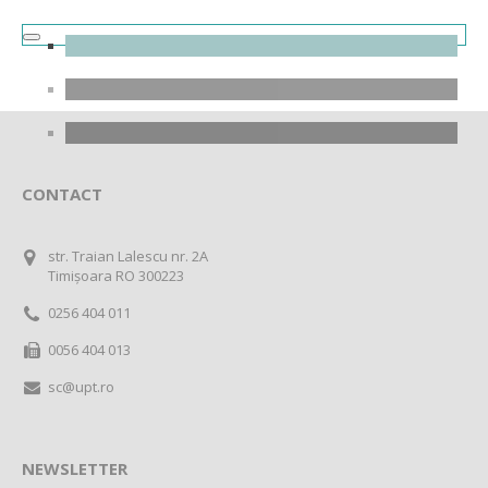
CONTACT
str. Traian Lalescu nr. 2A
Timișoara RO 300223
0256 404 011
0056 404 013
sc@upt.ro
NEWSLETTER