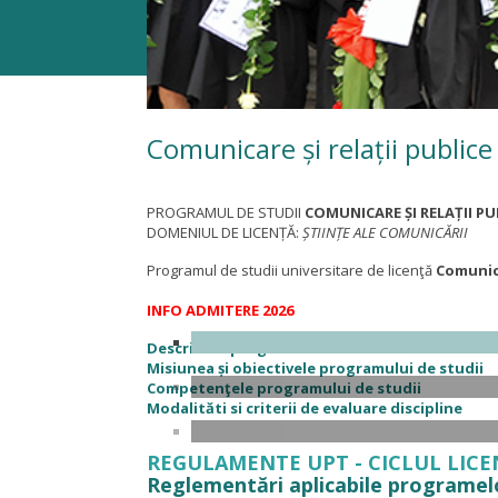
Comunicare și relații publice
PROGRAMUL DE STUDII
COMUNICARE ȘI RELAȚII PU
DOMENIUL DE LICENȚĂ:
ȘTIINȚE ALE COMUNICĂRII
Programul de studii universitare de licenţă
Comunica
INFO ADMITERE 2026
Descrierea programului de studii
Misiunea și obiectivele programului de studii
Competenţele programului de studii
Modalităti si criterii de evaluare discipline
REGULAMENTE UPT - CICLUL LICE
Reglementări aplicabile programelor