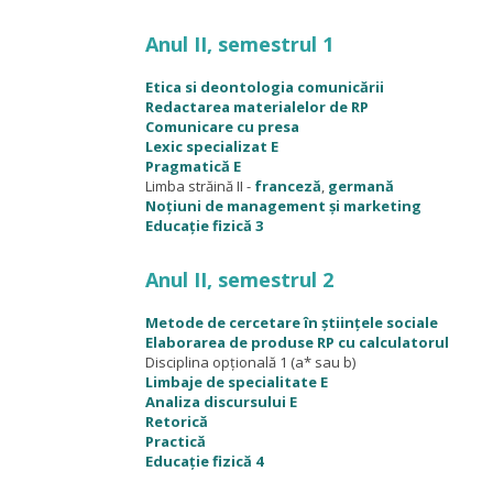
Anul II, semestrul 1
Etica si deontologia comunicării
Redactarea materialelor de RP
Comunicare cu presa
Lexic specializat E
Pragmatică E
Limba străină II -
franceză
,
germană
Noțiuni de management și marketing
Educație fizică 3
Anul II, semestrul 2
Metode de cercetare în științele sociale
Elaborarea de produse RP cu calculatorul
Disciplina opțională 1 (a* sau b)
Limbaje de specialitate E
Analiza discursului E
Retorică
Practică
Educație fizică 4