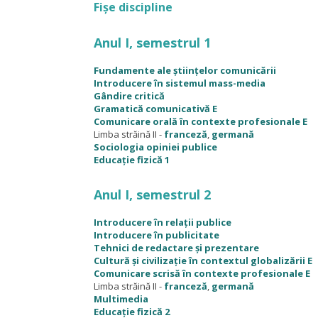
Fișe discipline
Anul I, semestrul 1
Fundamente ale științelor comunicării
Introducere în sistemul mass-media
Gândire critică
Gramatică comunicativă E
Comunicare orală în contexte profesionale E
Limba străină II -
franceză
,
germană
Sociologia opiniei publice
Educație fizică
1
Anul I, semestrul 2
Introducere în relații publice
Introducere în publicitate
Tehnici de redactare și prezentare
Cultură și civilizație în contextul globalizării E
Comunicare scrisă în contexte profesionale E
Limba străină II -
franceză
,
germană
Multimedia
Educație fizică
2