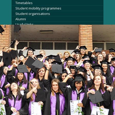
Timetables
Student mobility programmes
Student organisations
Alumni
Useful links
Admission
News
Events
Contact