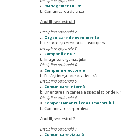
Disciplina opțională 1
a.
Managementul RP
b. Comunicarea de criză
Anul III, semestrul 1
Disciplina opțională 2
a.
Organizare de evenimente
b. Protocol și ceremonial instituțional
Disciplina opțională 3
a.
Campanii de RP
b. Imaginea organizațiilor
Disciplina opțională 4
a.
Campanii electorale
b. Etică și integritate academică
Disciplina opțională 5
a.
Comunicare internă
b. Orientarea în carieră a specialiștilor de RP
Disciplina opțională 6
a.
Comportamentul consumatorului
b. Comunicare corporativă
Anul III, semestrul 2
Disciplina opțională 7
a.
Comunicare vizuală